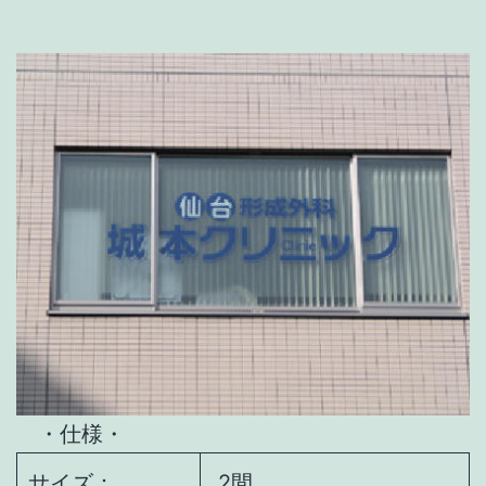
・仕様・
サイズ：
2間