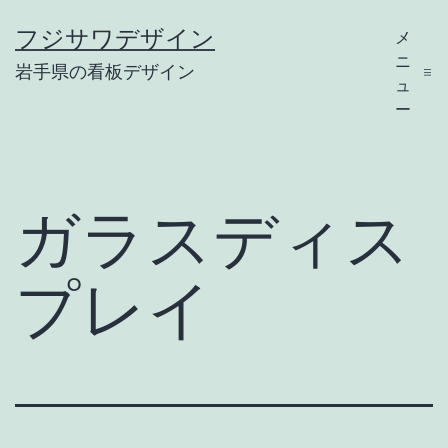
コ
フジサワデザイン
メ
ン
ニ
岩手県の看板デザイン
テ
ュ
ー
ン
ツ
へ
ガラスディス
ス
キ
プレイ
ッ
プ