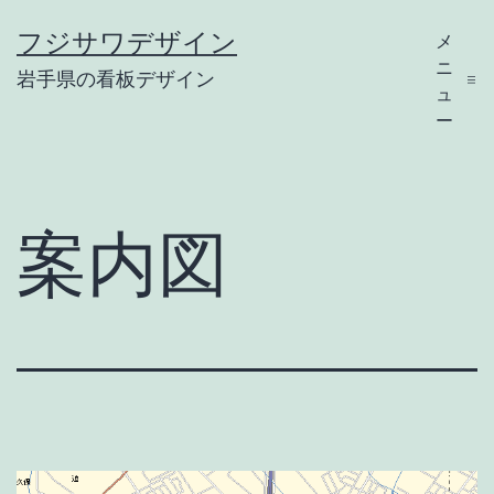
コ
フジサワデザイン
メ
ン
ニ
岩手県の看板デザイン
テ
ュ
ー
ン
ツ
へ
案内図
ス
キ
ッ
プ